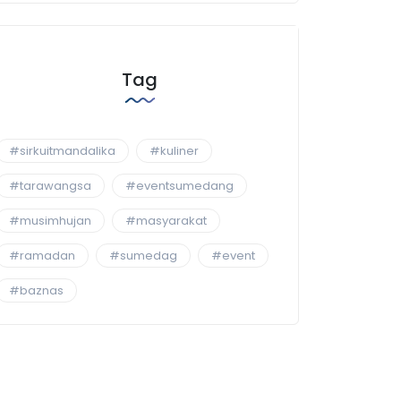
Tag
#sirkuitmandalika
#kuliner
#tarawangsa
#eventsumedang
#musimhujan
#masyarakat
#ramadan
#sumedag
#event
#baznas