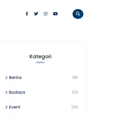
Kategori
Berita
391
Budaya
153
Event
134