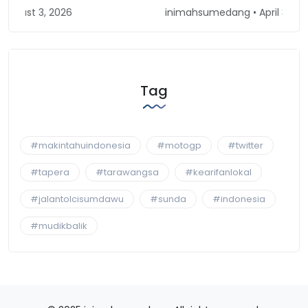
inimahsumedang • April 30, 2026
Tag
#makintahuindonesia
#motogp
#twitter
#tapera
#tarawangsa
#kearifanlokal
#jalantolcisumdawu
#sunda
#indonesia
#mudikbalik