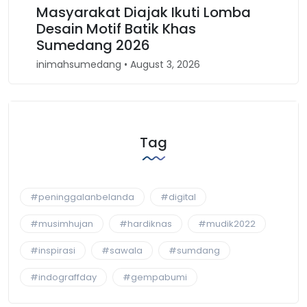
kat Diajak Ikuti Lomba
Karnaval Binoka
otif Batik Khas
Kembali Spirit
ng 2026
Barat
dang • August 3, 2026
inimahsumedang • Apri
Tag
#peninggalanbelanda
#digital
#musimhujan
#hardiknas
#mudik2022
#inspirasi
#sawala
#sumdang
#indograffday
#gempabumi