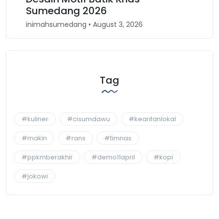
Sumedang 2026
Ba
inimahsumedang • August 3, 2026
ini
Tag
#kuliner
#cisumdawu
#kearifanlokal
#makin
#rans
#timnas
#ppkmberakhir
#demo11april
#kopi
#jokowi