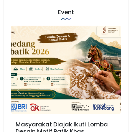
Event
Previous
Next
Masyarakat Diajak Ikuti Lomba
Ka
Desain Motif Batik Khas
Ke