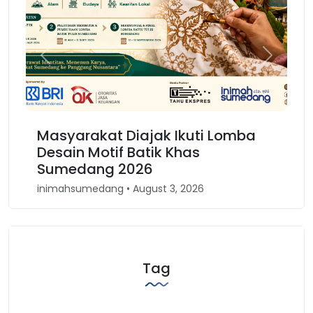
Previous
Next
Masyarakat Diajak Ikuti Lomba
Ka
Desain Motif Batik Khas
Ke
Sumedang 2026
B
inimahsumedang • August 3, 2026
in
Tag