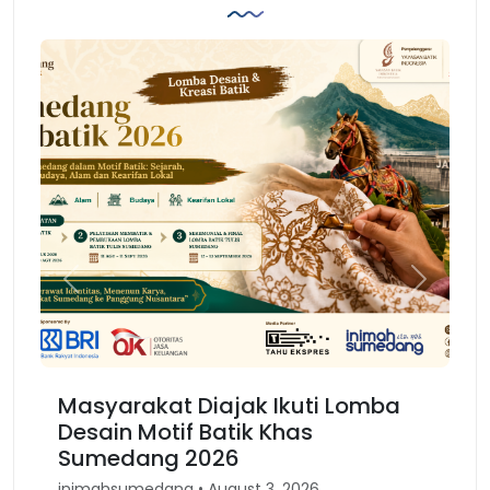
Previous
Next
Masyarakat Diajak Ikuti Lomba
Ka
Desain Motif Batik Khas
Ke
Sumedang 2026
B
inimahsumedang • August 3, 2026
in