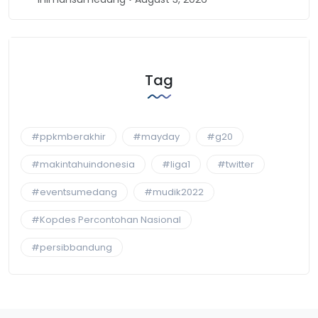
Tag
#ppkmberakhir
#mayday
#g20
#makintahuindonesia
#liga1
#twitter
#eventsumedang
#mudik2022
#Kopdes Percontohan Nasional
#persibbandung