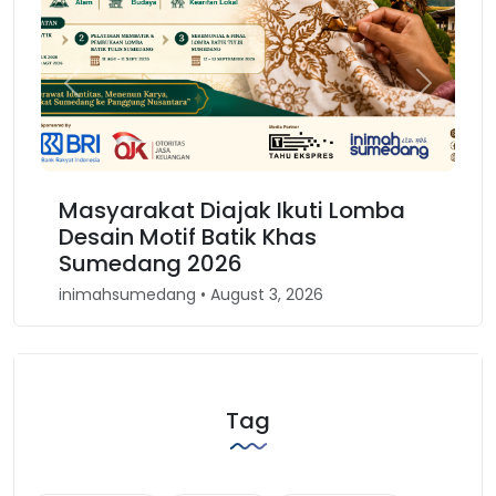
Previous
Next
Masyarakat Diajak Ikuti Lomba
Ka
Desain Motif Batik Khas
Ke
Sumedang 2026
B
inimahsumedang • August 3, 2026
in
Tag