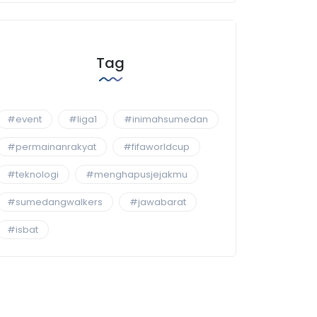
Tag
#event
#liga1
#inimahsumedan
#permainanrakyat
#fifaworldcup
#teknologi
#menghapusjejakmu
#sumedangwalkers
#jawabarat
#isbat