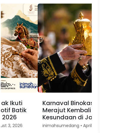
Previous
Next
Karnaval Binokasih,
Merajut Kembali Spirit
Kesundaan di Jawa Barat
inimahsumedang • April 30, 2026