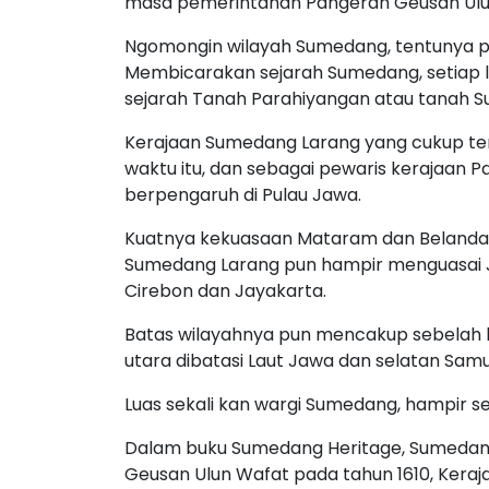
masa pemerintahan Pangeran Geusan Ulun
Ngomongin wilayah Sumedang, tentunya pa
Membicarakan sejarah Sumedang, setiap
sejarah Tanah Parahiyangan atau tanah S
Kerajaan Sumedang Larang yang cukup te
waktu itu, dan sebagai pewaris kerajaan 
berpengaruh di Pulau Jawa.
Kuatnya kekuasaan Mataram dan Belanda d
Sumedang Larang pun hampir menguasai Ja
Cirebon dan Jayakarta.
Batas wilayahnya pun mencakup sebelah ba
utara dibatasi Laut Jawa dan selatan Sam
Luas sekali kan wargi Sumedang, hampir s
Dalam buku Sumedang Heritage, Sumedang 
Geusan Ulun Wafat pada tahun 1610, Keraj