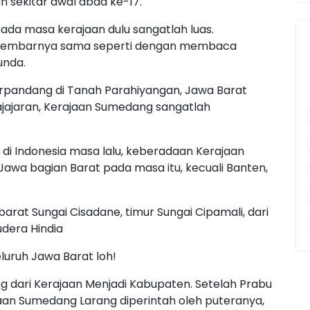
 sekitar awal abad ke-17.
da masa kerajaan dulu sangatlah luas.
 lembarnya sama seperti dengan membaca
unda.
rpandang di Tanah Parahiyangan, Jawa Barat
Pajajaran, Kerajaan Sumedang sangatlah
i Indonesia masa lalu, keberadaan Kerajaan
wa bagian Barat pada masa itu, kecuali Banten,
rat Sungai Cisadane, timur Sungai Cipamali, dari
udera Hindia
eluruh Jawa Barat loh!
dari Kerajaan Menjadi Kabupaten. Setelah Prabu
aan Sumedang Larang diperintah oleh puteranya,