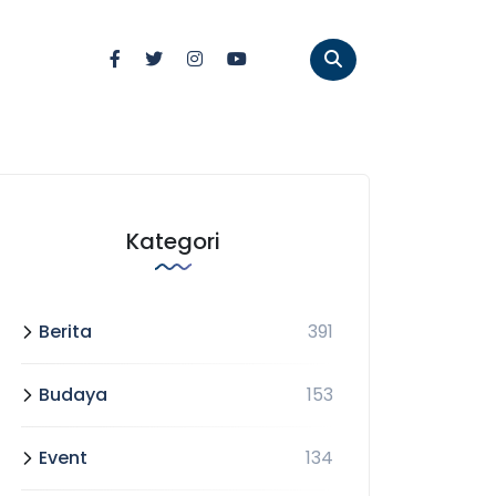
Kategori
Berita
391
Budaya
153
Event
134