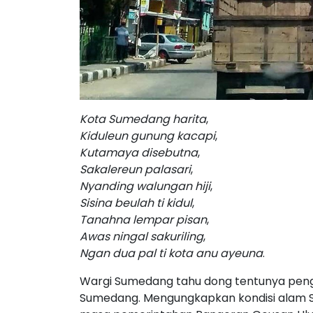
Kota
Sumedang
harita
,
Kiduleun
gunung
kacapi
,
Kutamaya
disebutna
,
Sakalereun
palasari
,
Nyanding
walungan
hiji
,
Sisina
beulah
ti
kidul
,
Tanahna
lempar
pisan
,
Awas
ningal
sakuriling
,
Ngan
dua
pal
ti
kota
anu
ayeuna
.
Wargi Sumedang tahu dong tentunya pengg
Sumedang. Mengungkapkan kondisi alam S