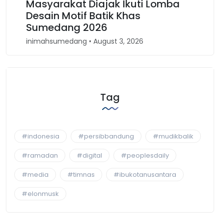
Masyarakat Diajak Ikuti Lomba
Karnava
Desain Motif Batik Khas
Kembali
Sumedang 2026
Barat
inimahsumedang • August 3, 2026
inimahsumed
Tag
#indonesia
#persibbandung
#mudikbalik
#ramadan
#digital
#peoplesdaily
#media
#timnas
#ibukotanusantara
#elonmusk