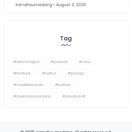
inimahsumedang • August 3, 2026
ini
Tag
#demo11april
#pamali
#rans
#feature
#sahur
#persija
#mudiklebaran
#kuliner
#ibukotanusantara
#jawabarat