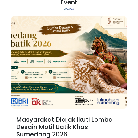
Event
Previous
Next
Masyarakat Diajak Ikuti Lomba
Ka
Desain Motif Batik Khas
Ke
Sumedang 2026
Ba