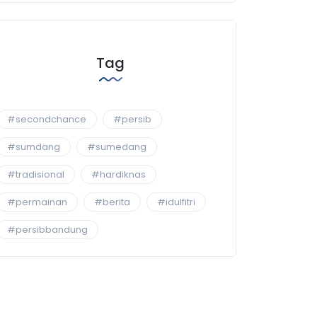
Tag
#secondchance
#persib
#sumdang
#sumedang
#tradisional
#hardiknas
#permainan
#berita
#idulfitri
#persibbandung