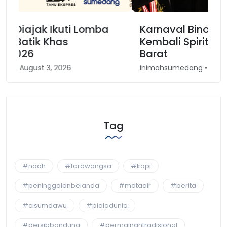
Karnaval Binokasih, Merajut
Kembali Spirit Kesundaan di Jawa
Barat
inimahsumedang • April 30, 2026
Tag
#noah
#tarawangsa
#kopi
#peninggalanbelanda
#mataair
#berita
#cisumdawu
#pialadunia
#persibbandung
#permainantradisional