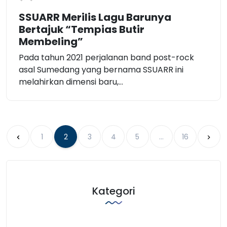
SSUARR Merilis Lagu Barunya
Bertajuk “Tempias Butir
Membeling”
Pada tahun 2021 perjalanan band post-rock
asal Sumedang yang bernama SSUARR ini
melahirkan dimensi baru,...
1
2
3
4
5
…
16
Kategori