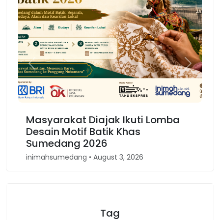
Previous
Next
rakat Diajak Ikuti Lomba
Karnaval Bino
 Motif Batik Khas
Kembali Spiri
ang 2026
Barat
medang • August 3, 2026
inimahsumedang • A
Tag