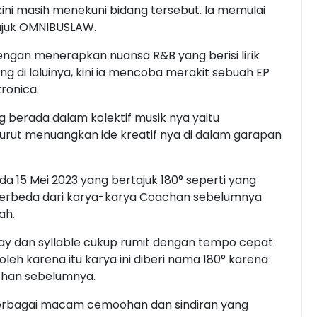
kini masih menekuni bidang tersebut. Ia memulai
tajuk OMNIBUSLAW.
engan menerapkan nuansa R&B yang berisi lirik
ang di laluinya, kini ia mencoba merakit sebuah EP
ronica.
berada dalam kolektif musik nya yaitu
rut menuangkan ide kreatif nya di dalam garapan
 15 Mei 2023 yang bertajuk 180° seperti yang
 berbeda dari karya-karya Coachan sebelumnya
dah.
play dan syllable cukup rumit dengan tempo cepat
leh karena itu karya ini diberi nama 180° karena
achan sebelumnya.
berbagai macam cemoohan dan sindiran yang