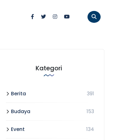
Kategori
Berita
391
Budaya
153
Event
134