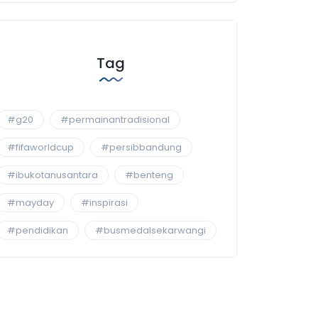
Tag
#g20
#permainantradisional
#fifaworldcup
#persibbandung
#ibukotanusantara
#benteng
#mayday
#inspirasi
#pendidikan
#busmedalsekarwangi