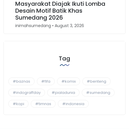
omba
Karnaval Binokasih, Merajut
Kembali Spirit Kesundaan di Jawa
Barat
inimahsumedang • April 30, 2026
Tag
#baznas
#fifa
#komix
#benteng
#indograffday
#pialadunia
#sumedang
#kopi
#timnas
#indonesia