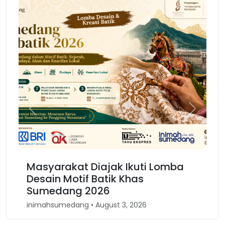
Previous
Next
kat Diajak Ikuti Lomba
Karnaval Binoka
otif Batik Khas
Kembali Spirit
ng 2026
Barat
dang • August 3, 2026
inimahsumedang • Apri