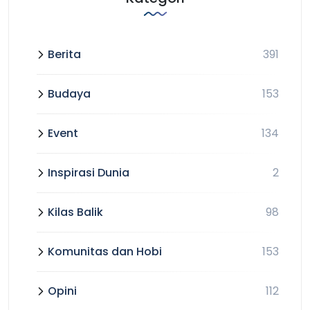
Berita
391
Budaya
153
Event
134
Inspirasi Dunia
2
Kilas Balik
98
Komunitas dan Hobi
153
Opini
112