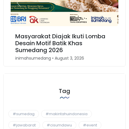
Previous
Next
Masyarakat Diajak Ikuti Lomba
Ka
Desain Motif Batik Khas
Ke
Sumedang 2026
Ba
inimahsumedang • August 3, 2026
inim
Tag
#sumedag
#makintahuindonesia
#jawabarat
#cisumdawu
#event