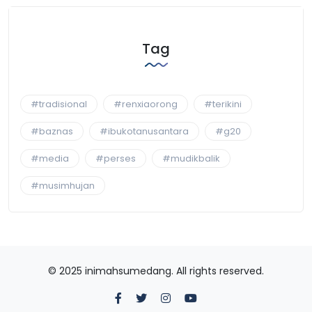
Tag
#tradisional
#renxiaorong
#terikini
#baznas
#ibukotanusantara
#g20
#media
#perses
#mudikbalik
#musimhujan
© 2025 inimahsumedang. All rights reserved.