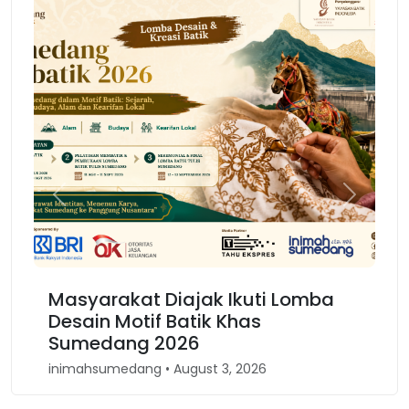
Previous
Next
rakat Diajak Ikuti Lomba
Karnaval Bino
 Motif Batik Khas
Kembali Spiri
ang 2026
Barat
medang • August 3, 2026
inimahsumedang • A