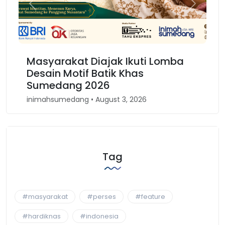
Previous
Next
rakat Diajak Ikuti Lomba
Karnaval Bino
 Motif Batik Khas
Kembali Spiri
ang 2026
Barat
medang • August 3, 2026
inimahsumedang • A
Tag
#masyarakat
#perses
#feature
#hardiknas
#indonesia