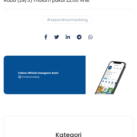
Rabu (29/3) malam pukul 22.00 WIB.
#sejarahsumedang
Kategori