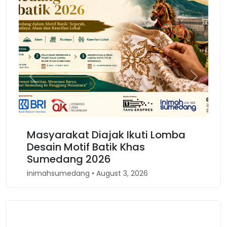
Previous
Next
kat Diajak Ikuti Lomba
Karnaval Binoka
otif Batik Khas
Kembali Spirit
ng 2026
Barat
dang • August 3, 2026
inimahsumedang • Apri