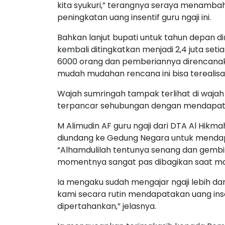
kita syukuri,” terangnya seraya menambahk
peningkatan uang insentif guru ngaji ini.
Bahkan lanjut bupati untuk tahun depan dir
kembali ditingkatkan menjadi 2,4 juta se
6000 orang dan pemberiannya direncanaka
mudah mudahan rencana ini bisa terealisasi
Wajah sumringah tampak terlihat di wajah
terpancar sehubungan dengan mendapatk
M Alimudin AF guru ngaji dari DTA Al Hik
diundang ke Gedung Negara untuk mendap
“Alhamdulilah tentunya senang dan gembir
momentnya sangat pas dibagikan saat mau I
Ia mengaku sudah mengajar ngaji lebih dari
kami secara rutin mendapatakan uang insen
dipertahankan,” jelasnya.