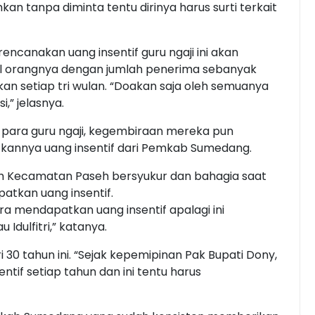
an tanpa diminta tentu dirinya harus surti terkait
encanakan uang insentif guru ngaji ini akan
tial orangnya dengan jumlah penerima sebanyak
n setiap tri wulan. “Doakan saja oleh semuanya
,” jelasnya.
 para guru ngaji, kegembiraan mereka pun
annya uang insentif dari Pemkab Sumedang.
mah Kecamatan Paseh bersyukur dan bahagia saat
atkan uang insentif.
a mendapatkan uang insentif apalagi ini
dulfitri,” katanya.
 30 tahun ini. “Sejak kepemipinan Pak Bupati Dony,
tif setiap tahun dan ini tentu harus