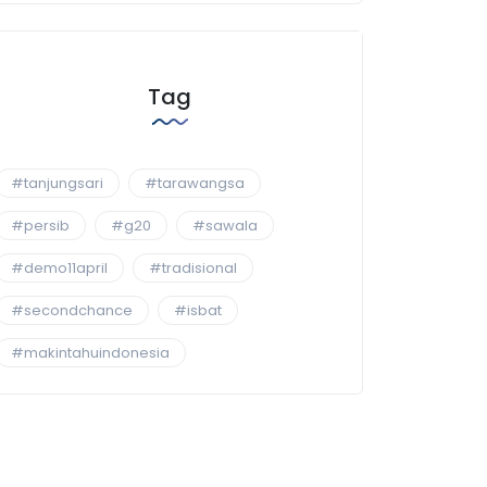
Tag
#tanjungsari
#tarawangsa
#persib
#g20
#sawala
#demo11april
#tradisional
#secondchance
#isbat
#makintahuindonesia