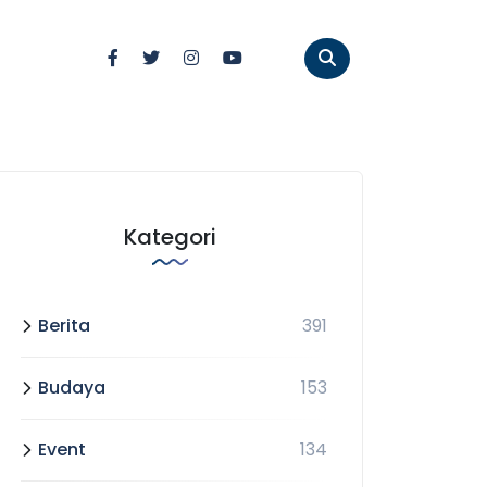
Kategori
Berita
391
Budaya
153
Event
134