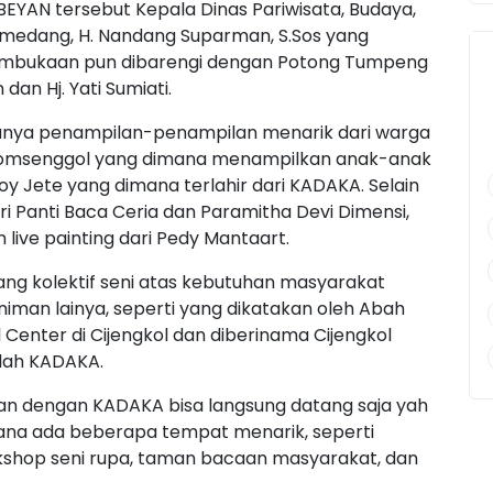
EYAN tersebut Kepala Dinas Pariwisata, Budaya,
edang, H. Nandang Suparman, S.Sos yang
pembukaan pun dibarengi dengan Potong Tumpeng
dan Hj. Yati Sumiati.
anya penampilan-penampilan menarik dari warga
Kelomsenggol yang dimana menampilkan anak-anak
emoy Jete yang dimana terlahir dari KADAKA. Selain
i Panti Baca Ceria dan Paramitha Devi Dimensi,
 live painting dari Pedy Mantaart.
ng kolektif seni atas kebutuhan masyarakat
iman lainya, seperti yang dikatakan oleh Abah
enter di Cijengkol dan diberinama Cijengkol
nlah KADAKA.
an dengan KADAKA bisa langsung datang saja yah
ana ada beberapa tempat menarik, seperti
kshop seni rupa, taman bacaan masyarakat, dan