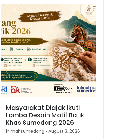
Previous
Next
Masyarakat Diajak Ikuti
Karnaval Bin
Lomba Desain Motif Batik
Merajut Kemb
Khas Sumedang 2026
Kesundaan 
inimahsumedang • August 3, 2026
inimahsumedang •