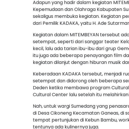
Adapun yang hadir dalam kegiatan MITEMB
Kepemudaan dan Olahraga Kabupaten Sum
sekaligus membuka kegiatan. Kegiatan 
dari Pemilik KADAKA, yaitu H. Ade Sutarman 
Kegiatan dalam MITEMBEYAN tersebut ad
setempat, seperti dari sanggar teater 
kecil, lalu ada tarian ibu-ibu dari grup G
itu juga ada beberapa penayangan film dar
kegiatan dilanjut dengan hiburan musik dan
Keberadaan KADAKA tersebut, menjadi rua
setempat dan didorong oleh beberapa sen
Deden ketika membawa program Cultural C
Cultural Center lalu setelah itu melahirka
Nah, untuk wargi Sumedang yang penasar
di Desa Cikoneng Kecamatan Ganeas, di s
tempat pertunjukan di Kebun Bambu, wor
tentunya ada kulinernya juga.