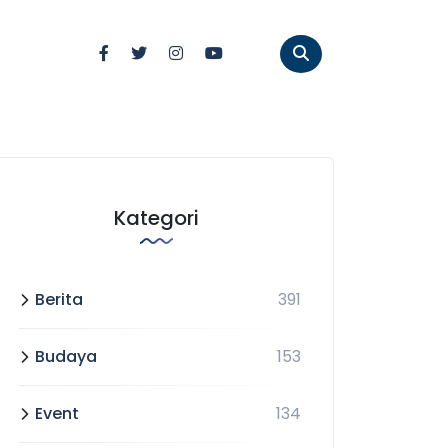
Kategori
Berita
391
Budaya
153
Event
134