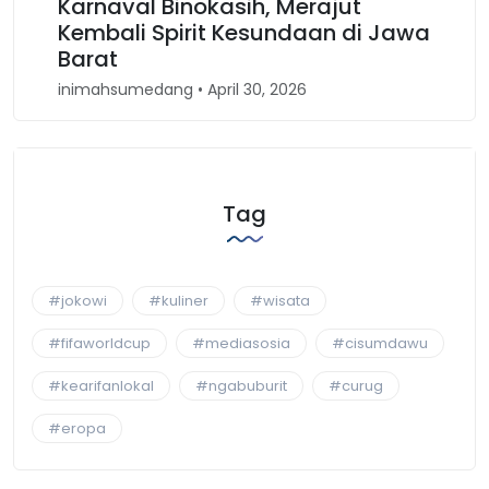
Karnaval Binokasih, Merajut
Kembali Spirit Kesundaan di Jawa
Barat
inimahsumedang • April 30, 2026
Tag
#jokowi
#kuliner
#wisata
#fifaworldcup
#mediasosia
#cisumdawu
#kearifanlokal
#ngabuburit
#curug
#eropa