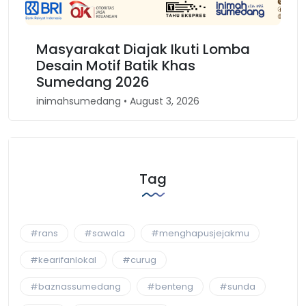
mba
Karnaval Binokasih, Merajut
Kembali Spirit Kesundaan di Jawa
Barat
inimahsumedang • April 30, 2026
Tag
#rans
#sawala
#menghapusjejakmu
#kearifanlokal
#curug
#baznassumedang
#benteng
#sunda