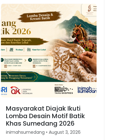
Previous
Next
Masyarakat Diajak Ikuti
Karnaval Bin
Lomba Desain Motif Batik
Merajut Kemb
Khas Sumedang 2026
Kesundaan 
inimahsumedang • August 3, 2026
inimahsumedang •