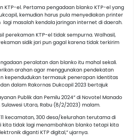
n KTP-el. Pertama pengadaan blanko KTP-el yang
kcapil, kemudian harus pula menyediakan printer
m lagi masalah kendala jaringan internet di daerah.
sil perekaman KTP-el tidak sempurna. Walhasil,
erekaman sidik jari pun gagal karena tidak terkirim
ngadaan peralatan dan blanko itu mahal sekali.
erikan arahan agar menggunakan pendekatan
umen kependudukan termasuk penerapan Identitas
 Zudan dalam Rakornas Dukcapil 2023 bertajuk
ayanan Publik dan Pemilu 2024” di Novotel Manado
I, Sulawesi Utara, Rabu (8/2/2023) malam.
 11 kecamatan, 300 desa/kelurahan terutama di
 kita tidak lagi menambahkan blanko tetapi kita
tronik diganti KTP digital,” ujarnya.