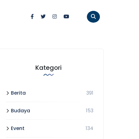
Kategori
Berita
391
Budaya
153
Event
134