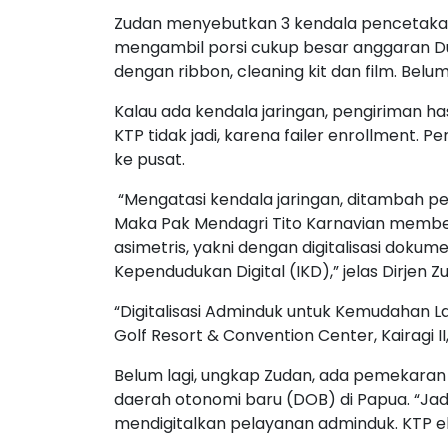
Zudan menyebutkan 3 kendala pencetaka
mengambil porsi cukup besar anggaran Du
dengan ribbon, cleaning kit dan film. Belu
Kalau ada kendala jaringan, pengiriman ha
KTP tidak jadi, karena failer enrollment. P
ke pusat.
“Mengatasi kendala jaringan, ditambah pe
Maka Pak Mendagri Tito Karnavian memb
asimetris, yakni dengan digitalisasi dok
Kependudukan Digital (IKD),” jelas Dirjen
“Digitalisasi Adminduk untuk Kemudahan L
Golf Resort & Convention Center, Kairagi I
Belum lagi, ungkap Zudan, ada pemekaran
daerah otonomi baru (DOB) di Papua. “Jadi
mendigitalkan pelayanan adminduk. KTP elek