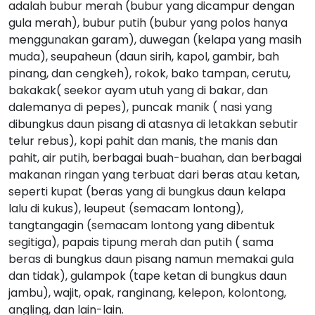
adalah bubur merah (bubur yang dicampur dengan
gula merah), bubur putih (bubur yang polos hanya
menggunakan garam), duwegan (kelapa yang masih
muda), seupaheun (daun sirih, kapol, gambir, bah
pinang, dan cengkeh), rokok, bako tampan, cerutu,
bakakak( seekor ayam utuh yang di bakar, dan
dalemanya di pepes), puncak manik ( nasi yang
dibungkus daun pisang di atasnya di letakkan sebutir
telur rebus), kopi pahit dan manis, the manis dan
pahit, air putih, berbagai buah-buahan, dan berbagai
makanan ringan yang terbuat dari beras atau ketan,
seperti kupat (beras yang di bungkus daun kelapa
lalu di kukus), leupeut (semacam lontong),
tangtangagin (semacam lontong yang dibentuk
segitiga), papais tipung merah dan putih ( sama
beras di bungkus daun pisang namun memakai gula
dan tidak), gulampok (tape ketan di bungkus daun
jambu), wajit, opak, ranginang, kelepon, kolontong,
angling, dan lain-lain.