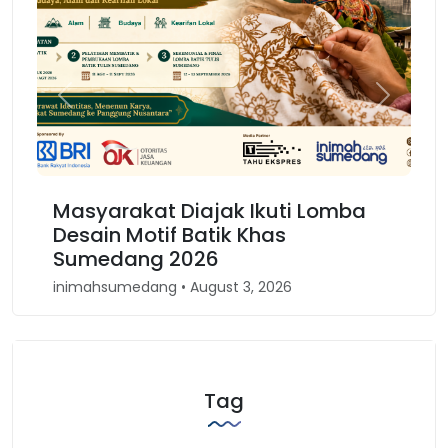
Previous
Next
kat Diajak Ikuti Lomba
Karnaval Binoka
otif Batik Khas
Kembali Spirit
ng 2026
Barat
dang • August 3, 2026
inimahsumedang • Apri
Tag