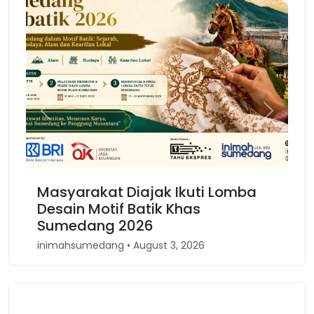
Previous
Next
rakat Diajak Ikuti Lomba
Karnaval Bino
 Motif Batik Khas
Kembali Spiri
ang 2026
Barat
medang • August 3, 2026
inimahsumedang • A