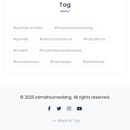
Tag
#pialapresiden
#baznassumedang
#persib
#secondchance
#hardiknas
#makin
#makintahuindonesia
#mediasosia
#ramadan
#pertamax
© 2025 inimahsumedang. All rights reserved.
Back to Top