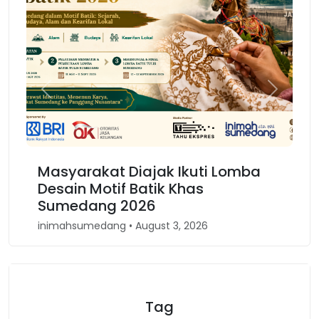
Previous
Next
Masyarakat Diajak Ikuti Lomba
Ka
Desain Motif Batik Khas
Ke
Sumedang 2026
Ba
inimahsumedang • August 3, 2026
inim
Tag