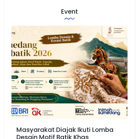
Event
Previous
Next
Ikuti Lomba
Karnaval Binokasih, Meraju
has
Kembali Spirit Kesundaan d