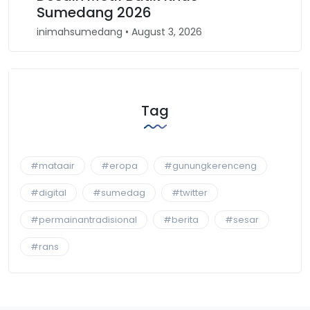
Barat
 2026
inimahsumedang • April 30, 2026
Tag
#mataair
#eropa
#gunungkerenceng
#digital
#sumedag
#twitter
#permainantradisional
#berita
#sesar
#rans