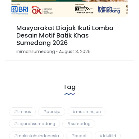
a
Karnaval Binokasih, Merajut
Kembali Spirit Kesundaan di Jawa
Barat
inimahsumedang • April 30, 2026
Tag
#timnas
#persija
#musimhujan
#sejarahsumedang
#sumedag
#makintahuindonesia
#bupati
#idulfitri