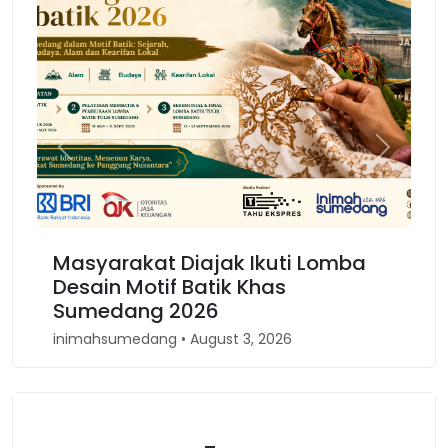
Previous
Next
Masyarakat Diajak Ikuti Lomba
Ka
Desain Motif Batik Khas
Ke
Sumedang 2026
Ba
inimahsumedang • August 3, 2026
ini