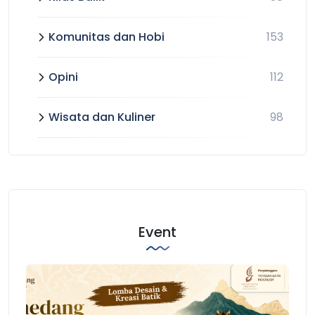
Komunitas dan Hobi
153
Opini
112
Wisata dan Kuliner
98
Event