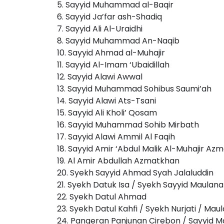
5. Sayyid Muhammad al-Baqir
6. Sayyid Ja’far ash-Shadiq
7. Sayyid Ali Al-Uraidhi
8. Sayyid Muhammad An-Naqib
10. Sayyid Ahmad al-Muhajir
11. Sayyid Al-Imam ‘Ubaidillah
12. Sayyid Alawi Awwal
13. Sayyid Muhammad Sohibus Saumi’ah
14. Sayyid Alawi Ats-Tsani
15. Sayyid Ali Kholi’ Qosam
16. Sayyid Muhammad Sohib Mirbath
17. Sayyid Alawi Ammil Al Faqih
18. Sayyid Amir ‘Abdul Malik Al-Muhajir Az
19. Al Amir Abdullah Azmatkhan
20. Syekh Sayyid Ahmad Syah Jalaluddin
21. Syekh Datuk Isa / Syekh Sayyid Maulan
22. Syekh Datul Ahmad
23. Syekh Datul Kahfi / Syekh Nurjati / Mau
24. Pangeran Panjunan Cirebon / Sayyid