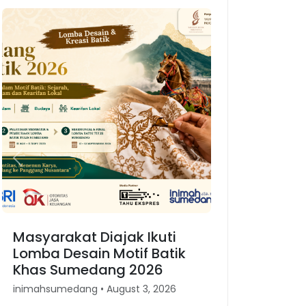
Previous
Next
Masyarakat Diajak Ikuti
Karnaval Bino
Lomba Desain Motif Batik
Merajut Kembal
Khas Sumedang 2026
Kesundaan di
inimahsumedang • August 3, 2026
inimahsumedang • Ap