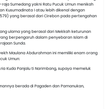
ja-raja Sumedang yakni Ratu Pucuk Umun menikah
 Kusumadinata I atau lebih dikenal dengan
 1579) yang berasal dari Cirebon pada pertengahan
rang ulama yang berasal dari Mekkah keturunan
 yang berpengaruh dalam penyebaran Islam di
erajaan Sunda.
u Syekh Maulana Abdurahman ini memiliki enam orang
ucuk Umun:
Aria Kuda Panjalu ti Narimbang, supaya memeluk
nannya berada di Pagaden dan Pamanukan,