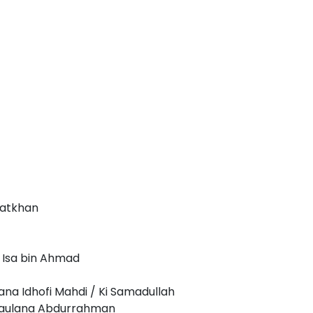
matkhan
a Isa bin Ahmad
lana Idhofi Mahdi / Ki Samadullah
 Maulana Abdurrahman