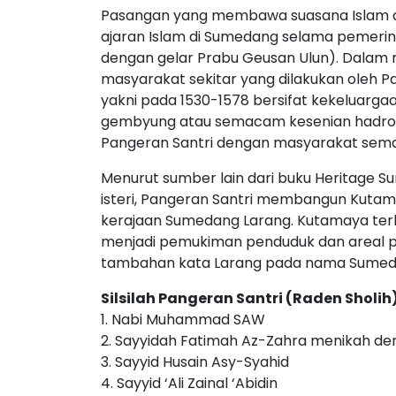
Pasangan yang membawa suasana Islam 
ajaran Islam di Sumedang selama pemerin
dengan gelar Prabu Geusan Ulun). Dala
masyarakat sekitar yang dilakukan oleh
yakni pada 1530-1578 bersifat kekeluarg
gembyung atau semacam kesenian hadroh.
Pangeran Santri dengan masyarakat semaki
Menurut sumber lain dari buku Heritage 
isteri, Pangeran Santri membangun Kutam
kerajaan Sumedang Larang. Kutamaya terle
menjadi pemukiman penduduk dan areal pe
tambahan kata Larang pada nama Sumeda
Silsilah Pangeran Santri (Raden Sholih
1. Nabi Muhammad SAW
2. Sayyidah Fatimah Az-Zahra menikah deng
3. Sayyid Husain Asy-Syahid
4. Sayyid ‘Ali Zainal ‘Abidin