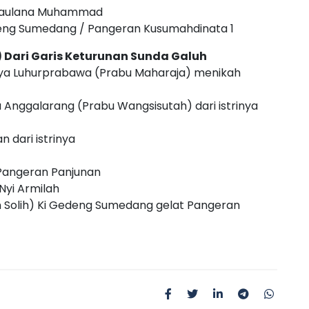
 Maulana Muhammad
edeng Sumedang / Pangeran Kusumahdinata 1
h) Dari Garis Keturunan Sunda Galuh
lya Luhurprabawa (Prabu Maharaja) menikah
 Anggalarang (Prabu Wangsisutah) dari istrinya
 dari istrinya
 Pangeran Panjunan
yi Armilah
n Solih) Ki Gedeng Sumedang gelat Pangeran