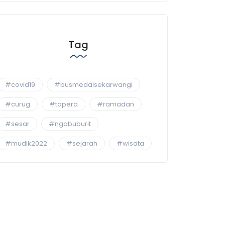
Tag
#covid19
#busmedalsekarwangi
#curug
#tapera
#ramadan
#sesar
#ngabuburit
#mudik2022
#sejarah
#wisata