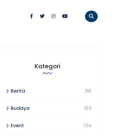
Kategori
Berita
391
Budaya
153
Event
134