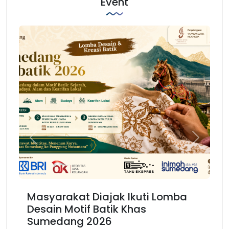
Event
Previous
Next
 Diajak Ikuti Lomba
Karnaval Binokasih
f Batik Khas
Kembali Spirit Ke
2026
Barat