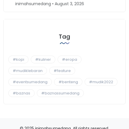
• August 3, 2026
inimahsumedang • April 30
Tag
#kopi
#kuliner
#eropa
#mudiklebaran
#feature
#eventsumedang
#benteng
#mudik2022
#baznas
#baznassumedang
© 2025 inimahsumedang. All rights reserved.