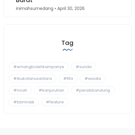
Barat
inimahsumedang • April 30, 2026
Tag
#emangbolehkampanye
#sunda
#ibukotanusantara
#fifa
#wisata
#noah
#kanjuruhan
#persibbandung
#bbmnaik
#feature