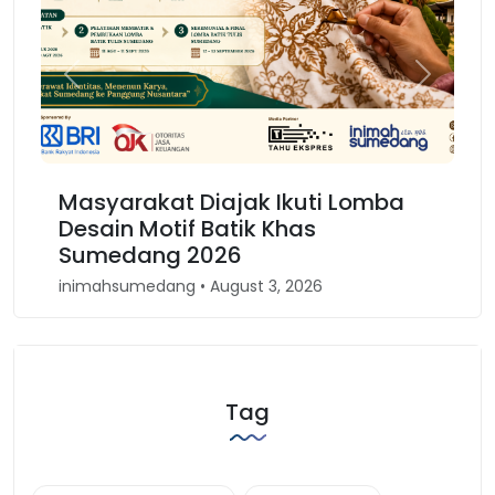
Previous
Next
rakat Diajak Ikuti Lomba
Karnaval Bino
 Motif Batik Khas
Kembali Spiri
ang 2026
Barat
medang • August 3, 2026
inimahsumedang • A
Tag