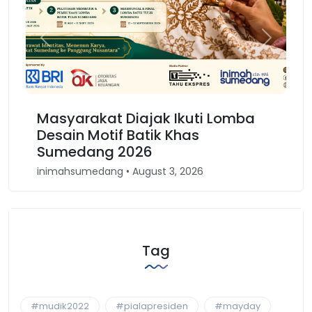
Previous
Next
Masyarakat Diajak Ikuti Lomba
Karn
Desain Motif Batik Khas
Kem
Sumedang 2026
Bar
inimahsumedang • August 3, 2026
inima
Tag
#mudik2022
#pialapresiden
#mayday