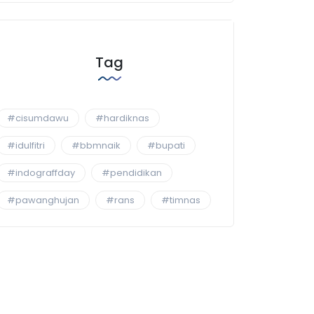
Tag
#cisumdawu
#hardiknas
#idulfitri
#bbmnaik
#bupati
#indograffday
#pendidikan
#pawanghujan
#rans
#timnas