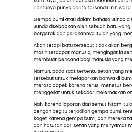
kata “aya”, dalam bahasa Indonesia berar
Tentunya punya cerita tersendiri nih warg
Gempa bumi atau dalam bahasa Sunda disebu
Sunda disebabkan oleh sebuah batu yang 
bergerak dan gerakannya itulah yang me
Akan tetapi batu tersebut tidak akan ber
masih terdapat manusia, mengingat ia sen
membuat bencana bagi manusia yang men
Namun, pada saat tertentu setan yang m
tersebut untuk melaporkan bahwa di bumi 
merasa capek karena terus-menerus berdi
menggeliat untuk sekadar melemaskan ot
Nah, karena laporan dari semut hitam itu
dengan begitu terjadilah gempa bumi, te
kaget karena gempa bumi, dan mereka tahu
dan hasutan dari setan yang menyamar me