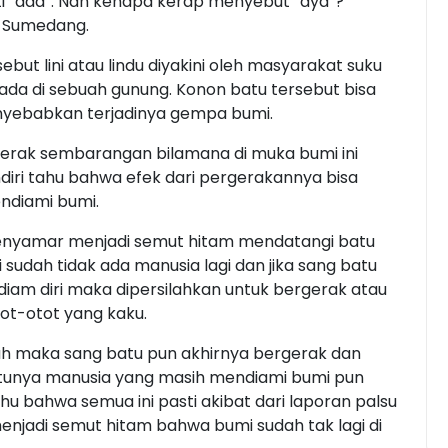
ti “ada”. Nah kenapa kerap menyebut “aya”?
i Sumedang.
t lini atau lindu diyakini oleh masyarakat suku
ada di sebuah gunung. Konon batu tersebut bisa
nyebabkan terjadinya gempa bumi.
gerak sembarangan bilamana di muka bumi ini
diri tahu bahwa efek dari pergerakannya bisa
diami bumi.
enyamar menjadi semut hitam mendatangi batu
sudah tidak ada manusia lagi dan jika sang batu
am diri maka dipersilahkan untuk bergerak atau
ot-otot yang kaku.
lah maka sang batu pun akhirnya bergerak dan
ntunya manusia yang masih mendiami bumi pun
 bahwa semua ini pasti akibat dari laporan palsu
njadi semut hitam bahwa bumi sudah tak lagi di