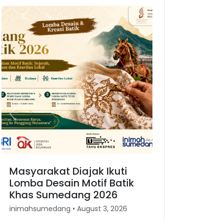
Previous
Next
Masyarakat Diajak Ikuti
Karnaval Bin
Lomba Desain Motif Batik
Merajut Kemb
Khas Sumedang 2026
Kesundaan 
inimahsumedang • August 3, 2026
inimahsumedang •