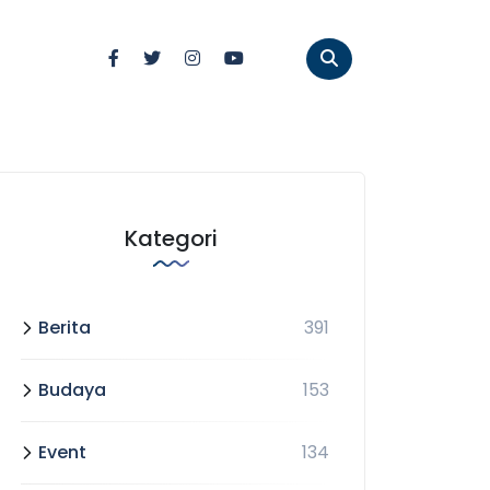
Kategori
Berita
391
Budaya
153
Event
134