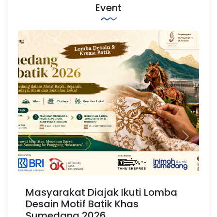
Event
Previous
Next
Masyarakat Diajak Ikuti Lomba
Ka
Desain Motif Batik Khas
Ke
Sumedang 2026
Ba