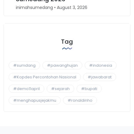
inimahsumedang • August 3, 2026
ini
Tag
#sumdang
#pawanghujan
#indonesia
#Kopdes Percontohan Nasional
#jawabarat
#demo11april
#sejarah
#bupati
#menghapusjejakmu
#ronaldinho