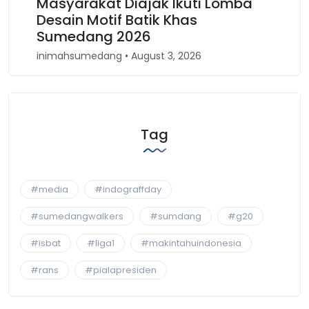
yarakat Diajak Ikuti Lomba
Karnaval B
ain Motif Batik Khas
Kembali Sp
medang 2026
Barat
ahsumedang • August 3, 2026
inimahsumedang
Tag
#media
#indograffday
#sumedangwalkers
#sumdang
#g20
#isbat
#liga1
#makintahuindonesia
#rans
#pialapresiden