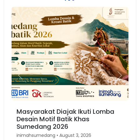
Previous
Next
asyarakat Diajak Ikuti Lomba
Karnaval 
esain Motif Batik Khas
Kembali 
umedang 2026
Barat
imahsumedang • August 3, 2026
inimahsumeda