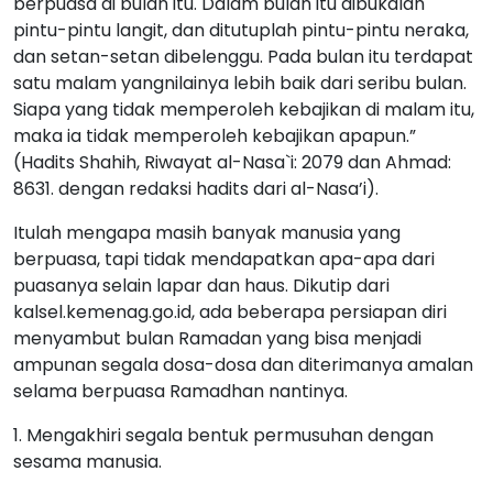
berpuasa di bulan itu. Dalam bulan itu dibukalah
pintu-pintu langit, dan ditutuplah pintu-pintu neraka,
dan setan-setan dibelenggu. Pada bulan itu terdapat
satu malam yangnilainya lebih baik dari seribu bulan.
Siapa yang tidak memperoleh kebajikan di malam itu,
maka ia tidak memperoleh kebajikan apapun.”
(Hadits Shahih, Riwayat al-Nasa`i: 2079 dan Ahmad:
8631. dengan redaksi hadits dari al-Nasa’i).
Itulah mengapa masih banyak manusia yang
berpuasa, tapi tidak mendapatkan apa-apa dari
puasanya selain lapar dan haus. Dikutip dari
kalsel.kemenag.go.id, ada beberapa persiapan diri
menyambut bulan Ramadan yang bisa menjadi
ampunan segala dosa-dosa dan diterimanya amalan
selama berpuasa Ramadhan nantinya.
1. Mengakhiri segala bentuk permusuhan dengan
sesama manusia.