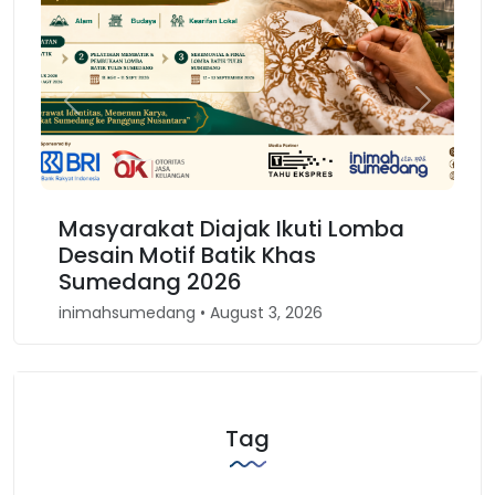
Previous
Next
Masyarakat Diajak Ikuti Lomba
Karn
Desain Motif Batik Khas
Kem
Sumedang 2026
Bar
inimahsumedang • August 3, 2026
inima
Tag