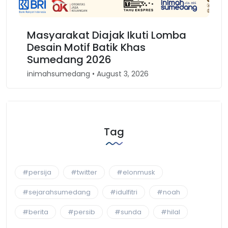
Masyarakat Diajak Ikuti Lomba
Desain Motif Batik Khas
Sumedang 2026
inimahsumedang • August 3, 2026
Tag
#persija
#twitter
#elonmusk
#sejarahsumedang
#idulfitri
#noah
#berita
#persib
#sunda
#hilal