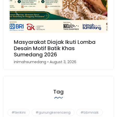
Previous
Next
 Diajak Ikuti Lomba
Karnaval Binokasih
f Batik Khas
Kembali Spirit Ke
2026
Barat
• August 3, 2026
inimahsumedang • April 30
Tag
#terikini
#gunungkerenceng
#bbmnaik