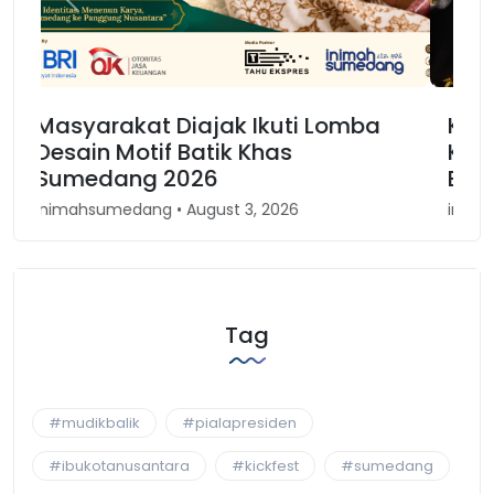
Previous
Next
Karnaval Binokasih, Merajut
Kembali Spirit Kesundaan di Jawa
Barat
inimahsumedang • April 30, 2026
Tag
#mudikbalik
#pialapresiden
#ibukotanusantara
#kickfest
#sumedang