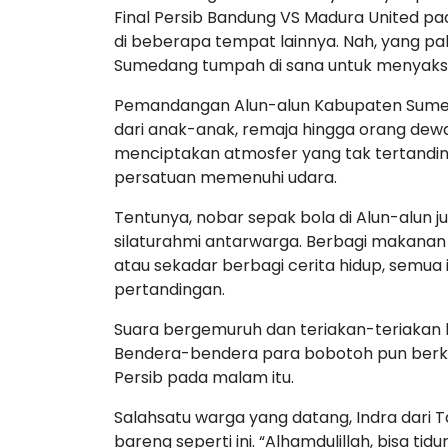
Final Persib Bandung VS Madura United pa
di beberapa tempat lainnya. Nah, yang pa
Sumedang tumpah di sana untuk menyaksi
Pemandangan Alun-alun Kabupaten Sumed
dari anak-anak, remaja hingga orang dew
menciptakan atmosfer yang tak tertandi
persatuan memenuhi udara.
Tentunya, nobar sepak bola di Alun-alun j
silaturahmi antarwarga. Berbagi makanan
atau sekadar berbagi cerita hidup, semua i
pertandingan.
Suara bergemuruh dan teriakan-teriaka
Bendera-bendera para bobotoh pun berki
Persib pada malam itu.
Salahsatu warga yang datang, Indra dari 
bareng seperti ini. “Alhamdulillah, bisa t