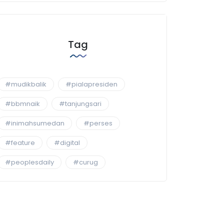
Tag
#mudikbalik
#pialapresiden
#bbmnaik
#tanjungsari
#inimahsumedan
#perses
#feature
#digital
#peoplesdaily
#curug