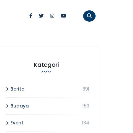
Kategori
Berita
391
Budaya
153
Event
134