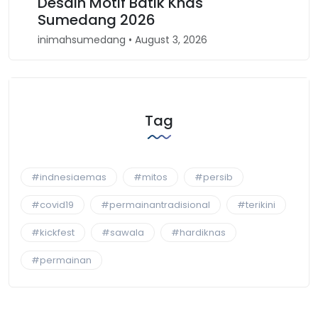
in Motif Batik Khas
Kembali Spi
edang 2026
Barat
sumedang • August 3, 2026
inimahsumedang •
Tag
#indnesiaemas
#mitos
#persib
#covid19
#permainantradisional
#terikini
#kickfest
#sawala
#hardiknas
#permainan