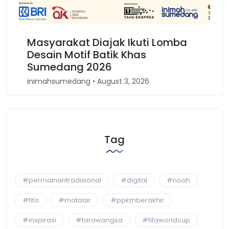
arakat Diajak Ikuti Lomba
Karnaval Bi
in Motif Batik Khas
Kembali Spi
edang 2026
Barat
sumedang • August 3, 2026
inimahsumedang •
Tag
#permainantradisional
#digital
#noah
#fifa
#mataair
#ppkmberakhir
#inspirasi
#tarawangsa
#fifaworldcup