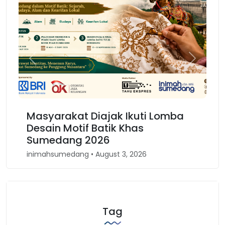
Previous
Next
jak Ikuti Lomba
Karnaval Binokasih, M
atik Khas
Kembali Spirit Kesund
26
Barat
gust 3, 2026
inimahsumedang • April 30, 202
Tag