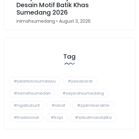
 Motif Batik Khas
Kembali Spiri
ang 2026
Barat
medang • August 3, 2026
inimahsumedang • A
Tag
#jalantolcisumdawu
#jawabarat
#inimahsumedan
#sejarahsumedang
#ngabuburit
#isbat
#ppkmberakhir
#tradisional
#kopi
#sirkuitmandalika