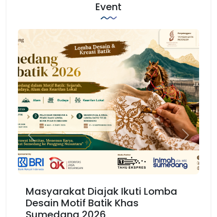
Event
Previous
Next
t Diajak Ikuti Lomba
Karnaval Binokas
tif Batik Khas
Kembali Spirit K
g 2026
Barat