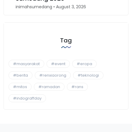
ng • August 3, 2026
inimahsumedang • April 
Tag
#masyarakat
#event
#eropa
#berita
#renxiaorong
#teknologi
#mitos
#ramadan
#rans
#indograffday